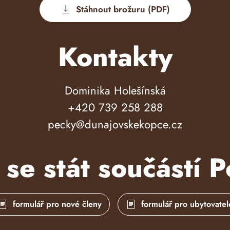
Stáhnout brožuru (PDF)
Kontakty
Dominika Holešínská
+420 739 258 288
pecky@dunajovskekopce.cz
 se stát součástí 
formulář pro nové členy
formulář pro ubytovatel