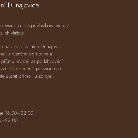
ní Dunajovice
devším na bílá přívlastková vína, z
zlink vlašský.
le na okraji Dolních Dunajovic.
nici s různými odrůdami a
příjmu hroznů až po lahvování
 vznikl také menší penzion nad
e zůstat přímo „u zdroje“.
e 16.00–22.00
0–22.00