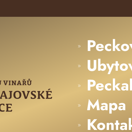
Pecko
Ubyto
Pecka
Mapa
Konta