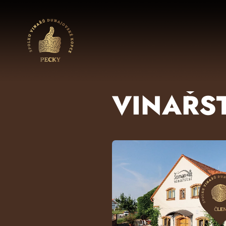
Přejít na hlavní obsah
VINAŘS