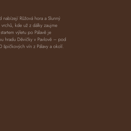
d nabízejí Růžová hora a Slunný
 vrchů, kde už z dálky zaujme
startem výletu po Pálavě je
ou hradu Děvičky v Pavlově – pod
 špičkových vín z Pálavy a okolí.