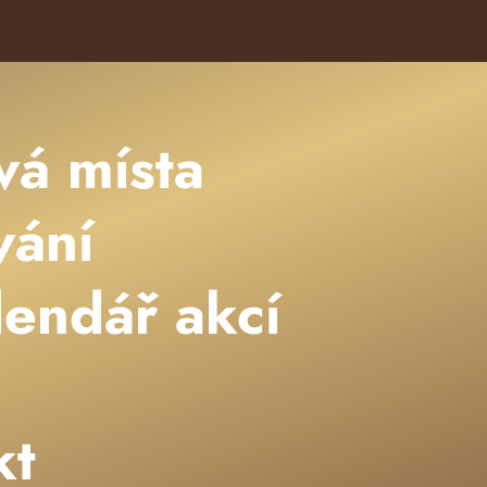
vá místa
vání
lendář akcí
kt