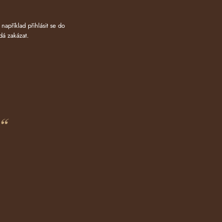
apříklad přihlásit se do
dá zakázat
.