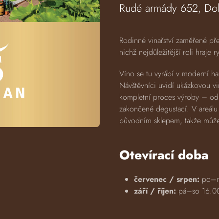
Rudé armády 652, Dol
Rodinné vinařství zaměřené pře
nichž nejdůležitější roli hraje ry
Víno se tu vyrábí v moderní ha
Návštěvníci uvidí ukázkovou vi
kompletní proces výroby – od 
zakončené degustací. V areálu
původním sklepem, takže můžet
Otevírací doba
červenec / srpen:
po–n
září / říjen:
pá–so 16.0