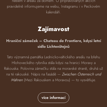
nebem v areálu za domem. O připravovaných akcích
pravidelně informujeme na webu, Instagramu i v Peckovém
kalendáři.
Zajímavost
Hraniční zámeček – Chateau de Frontiere, kdysi letní
sídlo Lichtenštejnů
Tato významná památka Lednicko-valtického areálu na břehu
Hlohoveckého rybníka stála kdysi na hranici Moravy a
Rakouska. Polovina zámečku stála na moravské straně, druhá už
na té rakouské. Nápis na fasádě —
Zwischen Österreich und
Mähren
(Mezi Rakouskem a Moravou) — to vysvětluje.
více informací